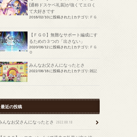
(通称ドスケベ礼装)が強くてエロく
て大好きです
2018/02/10 に投稿された
|
カテゴリ:
ＦＧ
Ｏ
【ＦＧＯ】無難なサポート編成にす
るための３つの「出さない」
2020/08/12 に投稿された
|
カテゴリ:
ＦＧ
Ｏ
みんなお父さんになったとさ
2022/08/18 に投稿された
|
カテゴリ:
雑記
最近の投稿
みんなお父さんになったとさ
2022.08.18