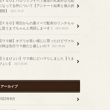
【ＦＧＯ】ハロウィンイベで過去の礼装が立ち絵
になってる件について【アンケート結果と個人的
感想】
2021.10.23
【ＦＧＯ】明日からの夏イベで配布ロリンチちゃ
ん貰うまでちゃんと周回しまーす！
2021.09.07
【ウマ娘】オグリが良い感じに育ったけどヴァル
ゴ杯は先行ウマ娘だと厳しいの？
2021.09.06
【うまぴょい】ウマ娘にどハマりしました【うま
ぴょい】
2021.05.06
アーカイブ
2022年8月