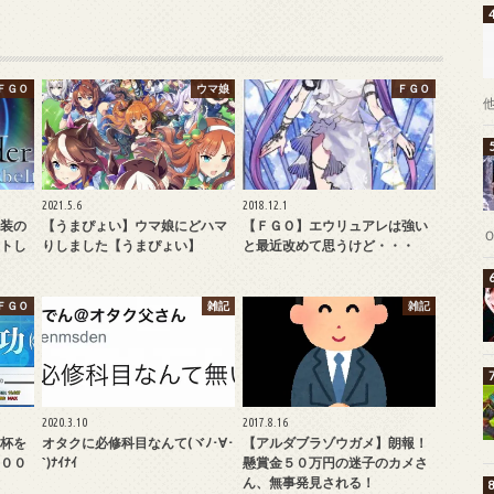
ＦＧＯ
ウマ娘
ＦＧＯ
2021.5.6
2018.12.1
装の
【うまぴょい】ウマ娘にどハマ
【ＦＧＯ】エウリュアレは強い
トし
りしました【うまぴょい】
と最近改めて思うけど・・・
ＦＧＯ
雑記
雑記
2020.3.10
2017.8.16
杯を
オタクに必修科目なんて(ヾﾉ･∀･
【アルダブラゾウガメ】朗報！
００
`)ﾅｲﾅｲ
懸賞金５０万円の迷子のカメさ
ん、無事発見される！