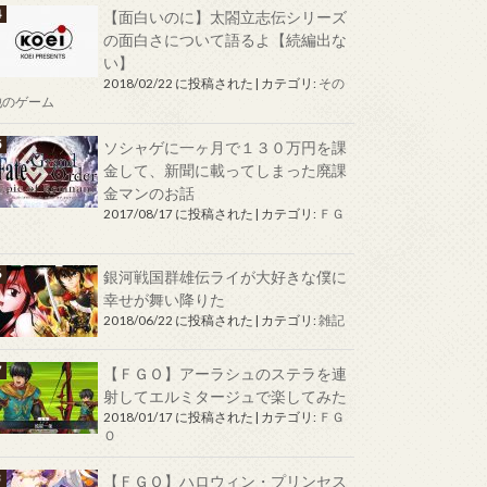
【面白いのに】太閤立志伝シリーズ
の面白さについて語るよ【続編出な
い】
2018/02/22 に投稿された
|
カテゴリ:
その
他のゲーム
ソシャゲに一ヶ月で１３０万円を課
金して、新聞に載ってしまった廃課
金マンのお話
2017/08/17 に投稿された
|
カテゴリ:
ＦＧ
Ｏ
銀河戦国群雄伝ライが大好きな僕に
幸せが舞い降りた
2018/06/22 に投稿された
|
カテゴリ:
雑記
【ＦＧＯ】アーラシュのステラを連
射してエルミタージュで楽してみた
2018/01/17 に投稿された
|
カテゴリ:
ＦＧ
Ｏ
【ＦＧＯ】ハロウィン・プリンセス