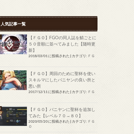
人気記事一覧
【ＦＧＯ】FGOの同人誌を鯖ごとに
５０音順に並べてみました【随時更
新】
2018/03/01 に投稿された
|
カテゴリ:
ＦＧ
Ｏ
【ＦＧＯ】周回のために聖杯を使い
スキルマにしたバニヤンの良い所と
悪い所
2017/12/11 に投稿された
|
カテゴリ:
ＦＧ
Ｏ
【ＦＧＯ】バニヤンに聖杯を追加し
てみた【レベル７０→８０】
2020/05/20 に投稿された
|
カテゴリ:
ＦＧ
Ｏ