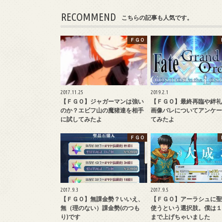
RECOMMEND
こちらの記事も人気です。
ＦＧＯ
2017.11.25
2019.2.1
【ＦＧＯ】ジャガーマンは強い
【ＦＧＯ】最終再臨や絆礼
のか？エビフ山の魔猪達を相手
画像バレについてアンケー
に試してみたよ
てみたよ
ＦＧＯ
2017.9.3
2017.9.5
【ＦＧＯ】無課金勢？いいえ、
【ＦＧＯ】アーラシュに聖
無（理のない）課金勢(のつも
使うという選択肢。僕は１
り)です
まで上げちゃいました