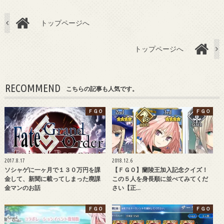
トップページへ
トップページへ
RECOMMEND
こちらの記事も人気です。
ＦＧＯ
ＦＧＯ
2017.8.17
2018.12.6
ソシャゲに一ヶ月で１３０万円を課
【ＦＧＯ】蘭陵王加入記念クイズ！
金して、新聞に載ってしまった廃課
この５人を身長順に並べてみてくだ
金マンのお話
さい【正…
ＦＧＯ
ＦＧＯ