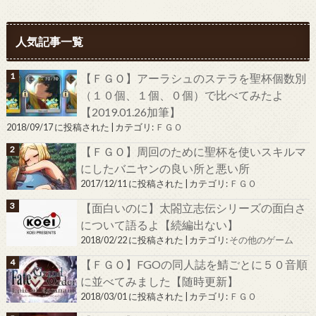
人気記事一覧
【ＦＧＯ】アーラシュのステラを聖杯個数別
（１０個、１個、０個）で比べてみたよ
【2019.01.26加筆】
2018/09/17 に投稿された
|
カテゴリ:
ＦＧＯ
【ＦＧＯ】周回のために聖杯を使いスキルマ
にしたバニヤンの良い所と悪い所
2017/12/11 に投稿された
|
カテゴリ:
ＦＧＯ
【面白いのに】太閤立志伝シリーズの面白さ
について語るよ【続編出ない】
2018/02/22 に投稿された
|
カテゴリ:
その他のゲーム
【ＦＧＯ】FGOの同人誌を鯖ごとに５０音順
に並べてみました【随時更新】
2018/03/01 に投稿された
|
カテゴリ:
ＦＧＯ