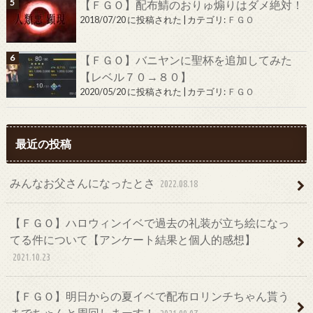
【ＦＧＯ】配布鯖のおりゅ煽りはダメ絶対！
2018/07/20 に投稿された
|
カテゴリ:
ＦＧＯ
【ＦＧＯ】バニヤンに聖杯を追加してみた
【レベル７０→８０】
2020/05/20 に投稿された
|
カテゴリ:
ＦＧＯ
最近の投稿
みんなお父さんになったとさ
2022.08.18
【ＦＧＯ】ハロウィンイベで過去の礼装が立ち絵になっ
てる件について【アンケート結果と個人的感想】
2021.10.23
【ＦＧＯ】明日からの夏イベで配布ロリンチちゃん貰う
までちゃんと周回しまーす！