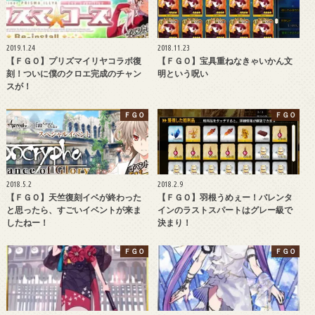
2019.1.24
2018.11.23
【ＦＧＯ】プリズマイリヤコラボ復
【ＦＧＯ】宝具重ねなきゃいかん文
刻！ついに僕のクロエ完成のチャン
明という呪い
スが！
ＦＧＯ
ＦＧＯ
2018.5.2
2018.2.9
【ＦＧＯ】天竺復刻イベが終わった
【ＦＧＯ】羽根うめぇー！バレンタ
と思ったら、すごいイベントが来ま
インのラストスパートはグレー級で
したねー！
決まり！
ＦＧＯ
ＦＧＯ