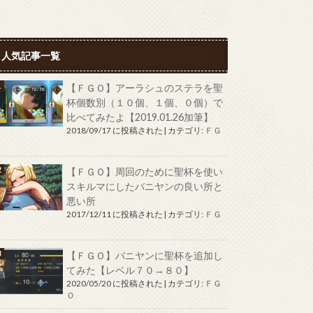
人気記事一覧
【ＦＧＯ】アーラシュのステラを聖
杯個数別（１０個、１個、０個）で
比べてみたよ【2019.01.26加筆】
2018/09/17 に投稿された
|
カテゴリ:
ＦＧ
Ｏ
【ＦＧＯ】周回のために聖杯を使い
スキルマにしたバニヤンの良い所と
悪い所
2017/12/11 に投稿された
|
カテゴリ:
ＦＧ
Ｏ
【ＦＧＯ】バニヤンに聖杯を追加し
てみた【レベル７０→８０】
2020/05/20 に投稿された
|
カテゴリ:
ＦＧ
Ｏ