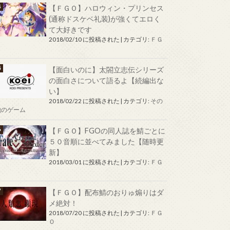
【ＦＧＯ】ハロウィン・プリンセス
(通称ドスケベ礼装)が強くてエロく
て大好きです
2018/02/10 に投稿された
|
カテゴリ:
ＦＧ
Ｏ
【面白いのに】太閤立志伝シリーズ
の面白さについて語るよ【続編出な
い】
2018/02/22 に投稿された
|
カテゴリ:
その
他のゲーム
【ＦＧＯ】FGOの同人誌を鯖ごとに
５０音順に並べてみました【随時更
新】
2018/03/01 に投稿された
|
カテゴリ:
ＦＧ
Ｏ
【ＦＧＯ】配布鯖のおりゅ煽りはダ
メ絶対！
2018/07/20 に投稿された
|
カテゴリ:
ＦＧ
Ｏ