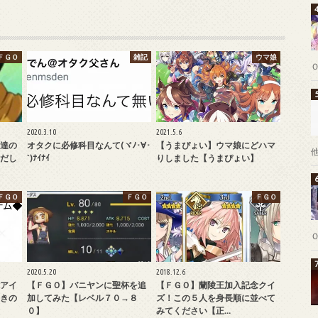
ＦＧＯ
雑記
ウマ娘
2020.3.10
2021.5.6
達の
オタクに必修科目なんて(ヾﾉ･∀･
【うまぴょい】ウマ娘にどハマ
だし
`)ﾅｲﾅｲ
りしました【うまぴょい】
ＦＧＯ
ＦＧＯ
ＦＧＯ
2020.5.20
2018.12.6
アイ
【ＦＧＯ】バニヤンに聖杯を追
【ＦＧＯ】蘭陵王加入記念クイ
きの
加してみた【レベル７０→８
ズ！この５人を身長順に並べて
０】
みてください【正…