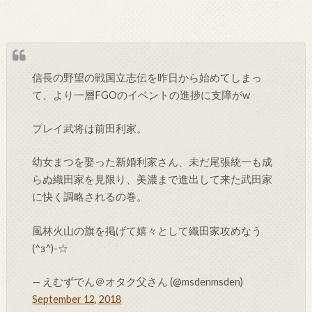
信長の野望の戦国立志伝を昨日から始めてしまっ
て、より一層FGOのイベントの進捗に支障がw
プレイ武将は前田利家。
幼女まつを娶った新婚利家さん、未だ尾張統一も成
らぬ織田家を見限り、美濃まで進出して来た武田家
に快く調略されるの巻。
風林火山の旗を掲げて嬉々として織田家攻めなう
(^з^)-☆
— えむずでん＠オタク父さん (@msdenmsden)
September 12, 2018