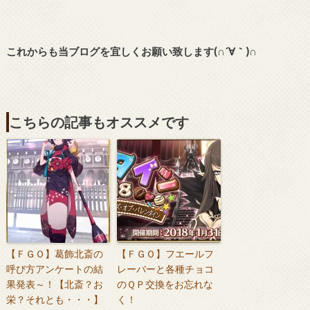
これからも当ブログを宜しくお願い致します(∩´∀｀)∩
こちらの記事もオススメです
【ＦＧＯ】葛飾北斎の
【ＦＧＯ】フエールフ
呼び方アンケートの結
レーバーと各種チョコ
果発表～！【北斎？お
のＱＰ交換をお忘れな
栄？それとも・・・】
く！