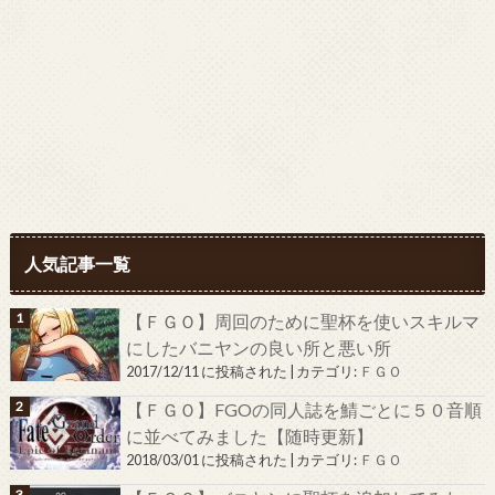
人気記事一覧
【ＦＧＯ】周回のために聖杯を使いスキルマ
にしたバニヤンの良い所と悪い所
2017/12/11 に投稿された
|
カテゴリ:
ＦＧＯ
【ＦＧＯ】FGOの同人誌を鯖ごとに５０音順
に並べてみました【随時更新】
2018/03/01 に投稿された
|
カテゴリ:
ＦＧＯ