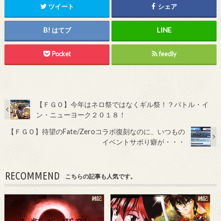
ツイート
シェア
はてブ
Pocket
feedly
【ＦＧＯ】今年はネロ祭ではなくギル祭！？バトル・イ
ン・ニューヨーク２０１８！
【ＦＧＯ】待望のFate/Zeroコラボ復刻なのに、いつもの
イベントサボり癖が・・・
RECOMMEND
こちらの記事も人気です。
雑記
雑記