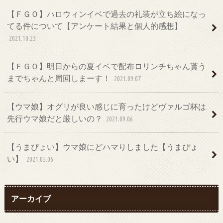
【ＦＧＯ】ハロウィンイベで過去の礼装が立ち絵になっ
てる件について【アンケート結果と個人的感想】
2021.10.23
【ＦＧＯ】明日からの夏イベで配布ロリンチちゃん貰う
までちゃんと周回しまーす！
2021.09.07
【ウマ娘】オグリが良い感じに育ったけどヴァルゴ杯は
先行ウマ娘だと厳しいの？
2021.09.06
【うまぴょい】ウマ娘にどハマりしました【うまぴょ
い】
2021.05.06
アーカイブ