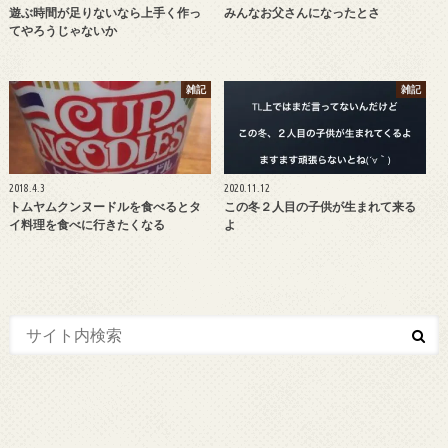
遊ぶ時間が足りないなら上手く作っ
みんなお父さんになったとさ
てやろうじゃないか
雑記
雑記
2018.4.3
2020.11.12
トムヤムクンヌードルを食べるとタ
この冬２人目の子供が生まれて来る
イ料理を食べに行きたくなる
よ