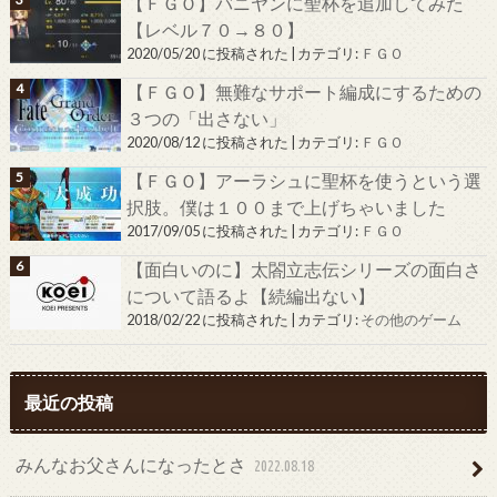
【ＦＧＯ】バニヤンに聖杯を追加してみた
【レベル７０→８０】
2020/05/20 に投稿された
|
カテゴリ:
ＦＧＯ
【ＦＧＯ】無難なサポート編成にするための
３つの「出さない」
2020/08/12 に投稿された
|
カテゴリ:
ＦＧＯ
【ＦＧＯ】アーラシュに聖杯を使うという選
択肢。僕は１００まで上げちゃいました
2017/09/05 に投稿された
|
カテゴリ:
ＦＧＯ
【面白いのに】太閤立志伝シリーズの面白さ
について語るよ【続編出ない】
2018/02/22 に投稿された
|
カテゴリ:
その他のゲーム
最近の投稿
みんなお父さんになったとさ
2022.08.18