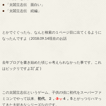
「太閤立志伝 面白い」
「太閤立志伝 続編」
とかでぐぐったら、なんと検索の１ページ目に出てくるように
なったんですよ（2018.09.14現在のお話
去年ブログを書き始めた頃じゃ考えられなかった事です。これ
はビックリですよΣ(ﾟДﾟ)
この太閤立志伝というゲーム、子供の頃に初代をスーパーファ
ミコンでやって以来、
初代、２，
３，
４，５
とがっつりハマっ
てきた大好きなシリーズなのです。