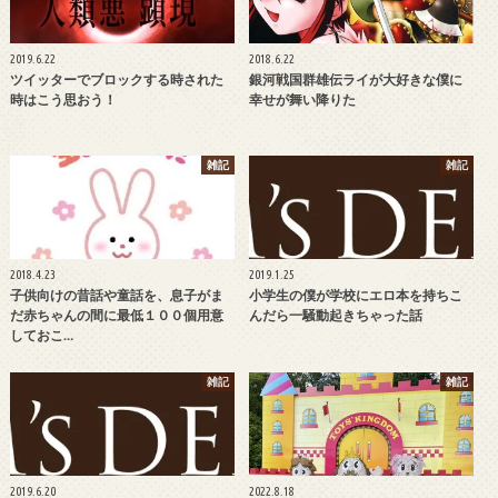
2019.6.22
2018.6.22
ツイッターでブロックする時された
銀河戦国群雄伝ライが大好きな僕に
時はこう思おう！
幸せが舞い降りた
雑記
雑記
2018.4.23
2019.1.25
子供向けの昔話や童話を、息子がま
小学生の僕が学校にエロ本を持ちこ
だ赤ちゃんの間に最低１００個用意
んだら一騒動起きちゃった話
しておこ…
雑記
雑記
2019.6.20
2022.8.18