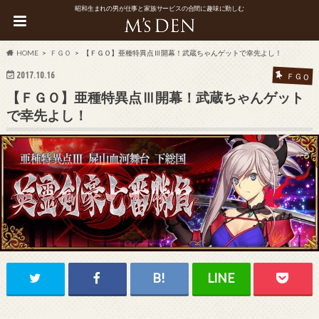
昭和生まれの男が仕事と家族サービスの合間に趣味に勤しむ
HOME
ＦＧＯ
【ＦＧＯ】亜種特異点Ⅲ開幕！武蔵ちゃんゲットで幸先よし！
2017.10.16
ＦＧＯ
【ＦＧＯ】亜種特異点Ⅲ開幕！武蔵ちゃんゲット
で幸先よし！