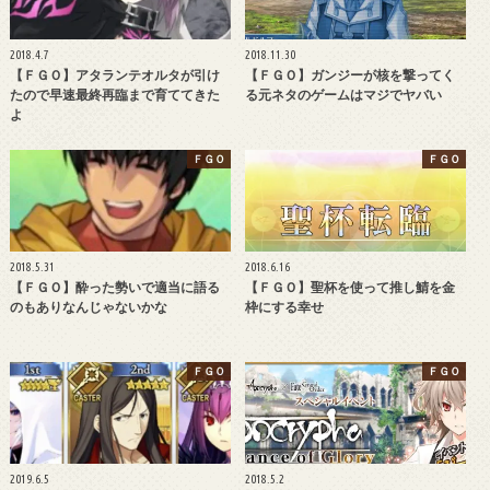
2018.4.7
2018.11.30
【ＦＧＯ】アタランテオルタが引け
【ＦＧＯ】ガンジーが核を撃ってく
たので早速最終再臨まで育ててきた
る元ネタのゲームはマジでヤバい
よ
ＦＧＯ
ＦＧＯ
2018.5.31
2018.6.16
【ＦＧＯ】酔った勢いで適当に語る
【ＦＧＯ】聖杯を使って推し鯖を金
のもありなんじゃないかな
枠にする幸せ
ＦＧＯ
ＦＧＯ
2019.6.5
2018.5.2