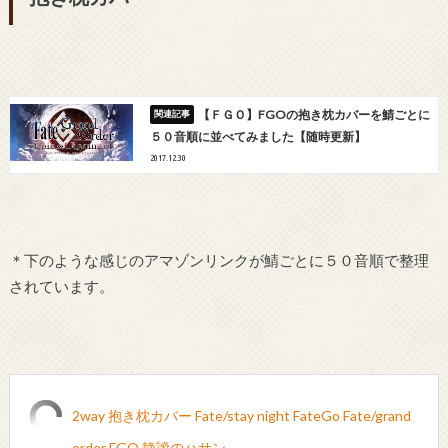
【ＦＧＯ】FGOの抱き枕カバーを鯖ごとに
５０音順に並べてみました【随時更新】
2017.12.30
＊下のような感じのアマゾンリンクが鯖ごとに５０音順で整理
されています。
2way 抱き枕カバー Fate/stay night FateGo Fate/grand
order FGO 静謐のハサン