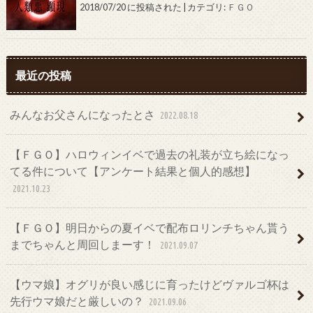
2018/07/20 に投稿された
|
カテゴリ:
ＦＧＯ
最近の投稿
みんなお父さんになったとさ
2022.08.18
【ＦＧＯ】ハロウィンイベで過去の礼装が立ち絵になっ
てる件について【アンケート結果と個人的感想】
2021.10.23
【ＦＧＯ】明日からの夏イベで配布ロリンチちゃん貰う
までちゃんと周回しまーす！
2021.09.07
【ウマ娘】オグリが良い感じに育ったけどヴァルゴ杯は
先行ウマ娘だと厳しいの？
2021.09.06