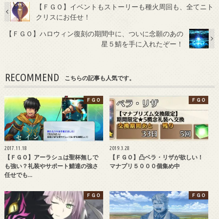
【ＦＧＯ】イベントもストーリーも種火周回も、全てニト
クリスにお任せ！
【ＦＧＯ】ハロウィン復刻の期間中に、ついに念願のあの
星５鯖を手に入れたぞー！
RECOMMEND
こちらの記事も人気です。
ＦＧＯ
ＦＧＯ
2017.11.18
2019.3.28
【ＦＧＯ】アーラシュは聖杯無しで
【ＦＧＯ】凸ベラ・リザが欲しい！
も強い？礼装やサポート鯖達の強さ
マナプリ５０００個集め中
任せでも…
ＦＧＯ
ＦＧＯ