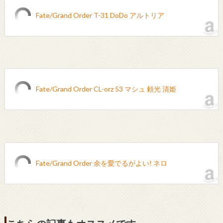
Fate/Grand Order T-31 DoDo アルトリア
Fate/Grand Order CL-orz 53 マシュ 頼光 清姫
Fate/Grand Order 余を愛でるがよい! ネロ