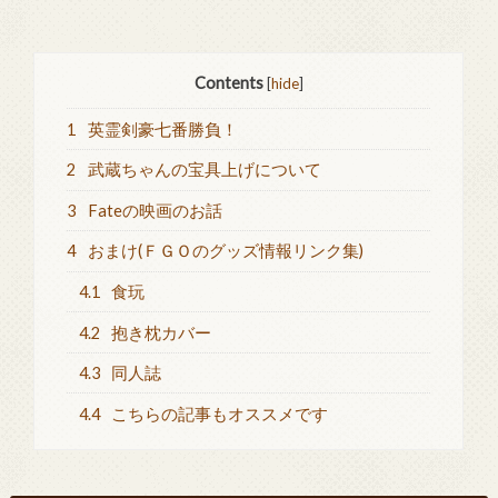
Contents
[
hide
]
1
英霊剣豪七番勝負！
2
武蔵ちゃんの宝具上げについて
3
Fateの映画のお話
4
おまけ(ＦＧＯのグッズ情報リンク集)
4.1
食玩
4.2
抱き枕カバー
4.3
同人誌
4.4
こちらの記事もオススメです