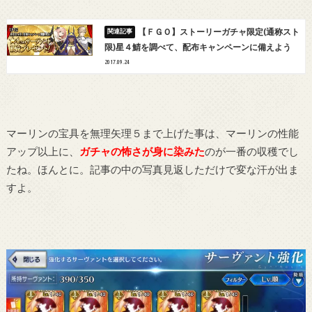
【ＦＧＯ】ストーリーガチャ限定(通称スト
限)星４鯖を調べて、配布キャンペーンに備えよう
2017.09.24
マーリンの宝具を無理矢理５まで上げた事は、マーリンの性能
アップ以上に、
ガチャの怖さが身に染みた
のが一番の収穫でし
たね。ほんとに。記事の中の写真見返しただけで変な汗が出ま
すよ。