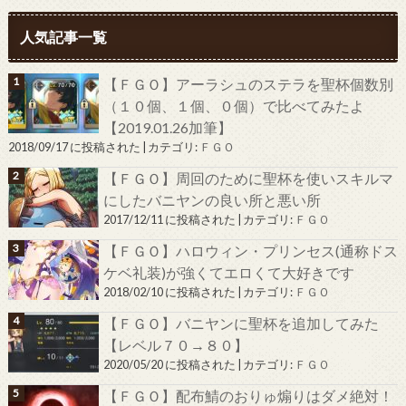
人気記事一覧
【ＦＧＯ】アーラシュのステラを聖杯個数別
（１０個、１個、０個）で比べてみたよ
【2019.01.26加筆】
2018/09/17 に投稿された
|
カテゴリ:
ＦＧＯ
【ＦＧＯ】周回のために聖杯を使いスキルマ
にしたバニヤンの良い所と悪い所
2017/12/11 に投稿された
|
カテゴリ:
ＦＧＯ
【ＦＧＯ】ハロウィン・プリンセス(通称ドス
ケベ礼装)が強くてエロくて大好きです
2018/02/10 に投稿された
|
カテゴリ:
ＦＧＯ
【ＦＧＯ】バニヤンに聖杯を追加してみた
【レベル７０→８０】
2020/05/20 に投稿された
|
カテゴリ:
ＦＧＯ
【ＦＧＯ】配布鯖のおりゅ煽りはダメ絶対！