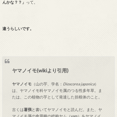
んかな？？」
って。
違うらしいです。
ヤマノイモ(wikiより引用)
ヤマノイモ
（山の芋、学名：
Dioscorea japonica
）
は、ヤマノイモ科ヤマノイモ属のつる性多年草。ま
たは、この植物の芋として発達した担根体のこと。
古くは
薯蕷
と書いてヤマノイモと読んだ。また、ヤ
マノイモ属の食用種の総称ヤム（yam）をヤマノイ