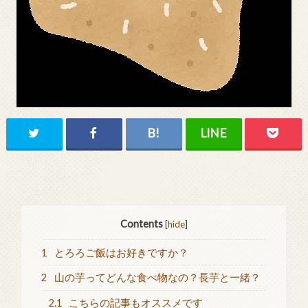
Contents
[
hide
]
1
とろろご飯はお好きですか？
2
山の芋ってどんな食べ物なの？長芋と一緒？
2.1
こちらの記事もオススメです