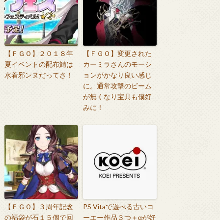
【ＦＧＯ】２０１８年
【ＦＧＯ】変更された
夏イベントの配布鯖は
カーミラさんのモーシ
水着邪ンヌだってさ！
ョンがかなり良い感じ
に。通常攻撃のビーム
が無くなり宝具も僕好
みに！
【ＦＧＯ】３周年記念
PS Vitaで遊べる古いコ
の福袋が石１５個で回
ーエー作品３つ＋αが好