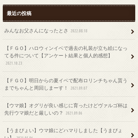
最近の投稿
みんなお父さんになったとさ
2022.08.18
【ＦＧＯ】ハロウィンイベで過去の礼装が立ち絵になっ
てる件について【アンケート結果と個人的感想】
2021.10.23
【ＦＧＯ】明日からの夏イベで配布ロリンチちゃん貰う
までちゃんと周回しまーす！
2021.09.07
【ウマ娘】オグリが良い感じに育ったけどヴァルゴ杯は
先行ウマ娘だと厳しいの？
2021.09.06
【うまぴょい】ウマ娘にどハマりしました【うまぴょ
い】