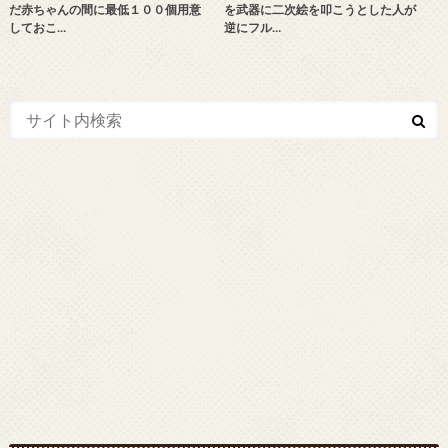
だ赤ちゃんの間に最低１００個用意
を武器に二次絵を叩こうとした人が
しておこ…
逆にフル…