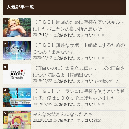
人気記事一覧
【ＦＧＯ】周回のために聖杯を使いスキルマ
にしたバニヤンの良い所と悪い所
2017/12/11 に投稿された
|
カテゴリ:
ＦＧＯ
【ＦＧＯ】無難なサポート編成にするための
３つの「出さない」
2020/08/12 に投稿された
|
カテゴリ:
ＦＧＯ
【面白いのに】太閤立志伝シリーズの面白さ
について語るよ【続編出ない】
2018/02/22 に投稿された
|
カテゴリ:
その他のゲーム
【ＦＧＯ】アーラシュに聖杯を使うという選
択肢。僕は１００まで上げちゃいました
2017/09/05 に投稿された
|
カテゴリ:
ＦＧＯ
みんなお父さんになったとさ
2022/08/18 に投稿された
|
カテゴリ:
雑記