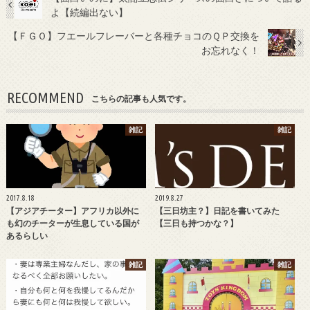
よ【続編出ない】
【ＦＧＯ】フエールフレーバーと各種チョコのＱＰ交換を
お忘れなく！
RECOMMEND
こちらの記事も人気です。
雑記
雑記
2017.8.18
2019.8.27
【アジアチーター】アフリカ以外に
【三日坊主？】日記を書いてみた
も幻のチーターが生息している国が
【三日も持つかな？】
あるらしい
雑記
雑記