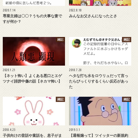
2020.7.14
2022.8.18
専業主婦は〇〇？うちの大事な妻で
みんなお父さんになったとさ
すが何か？
雑記
雑記
2020.1.21
2018.7.28
【ネット怖い】よくある悪口とエゲ
ヘタな打ち水をロウリュだって言っ
ツナイ誹謗中傷の話【ネカマ怖い】
たらびっくりするくらい反応があっ
た
雑記
雑記
2018.4.23
2019.3.1
子供向けの昔話や童話を、息子がま
【通報煽って】ツイッターの新規約