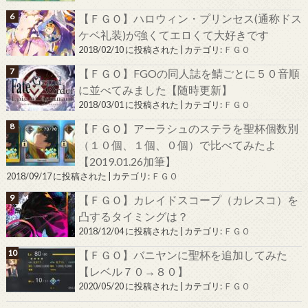
【ＦＧＯ】ハロウィン・プリンセス(通称ドス
ケベ礼装)が強くてエロくて大好きです
2018/02/10 に投稿された
|
カテゴリ:
ＦＧＯ
【ＦＧＯ】FGOの同人誌を鯖ごとに５０音順
に並べてみました【随時更新】
2018/03/01 に投稿された
|
カテゴリ:
ＦＧＯ
【ＦＧＯ】アーラシュのステラを聖杯個数別
（１０個、１個、０個）で比べてみたよ
【2019.01.26加筆】
2018/09/17 に投稿された
|
カテゴリ:
ＦＧＯ
【ＦＧＯ】カレイドスコープ（カレスコ）を
凸するタイミングは？
2018/12/04 に投稿された
|
カテゴリ:
ＦＧＯ
【ＦＧＯ】バニヤンに聖杯を追加してみた
【レベル７０→８０】
2020/05/20 に投稿された
|
カテゴリ:
ＦＧＯ