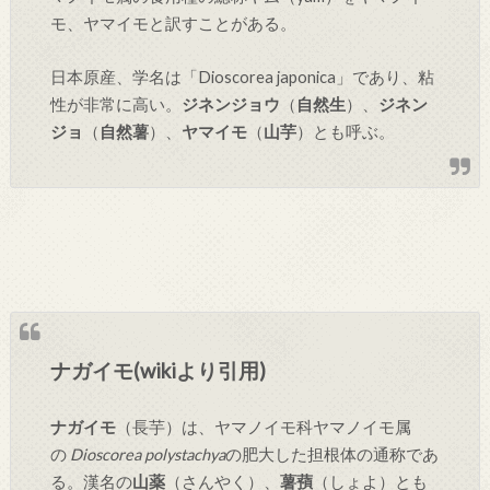
モ、ヤマイモと訳すことがある。
日本原産、学名は「Dioscorea japonica」であり、粘
性が非常に高い。
ジネンジョウ
（
自然生
）、
ジネン
ジョ
（
自然薯
）、
ヤマイモ
（
山芋
）とも呼ぶ。
ナガイモ(wikiより引用)
ナガイモ
（長芋）は、ヤマノイモ科ヤマノイモ属
の
Dioscorea polystachya
の肥大した担根体の通称であ
る。漢名の
山薬
（さんやく）、
薯蕷
（しょよ）とも