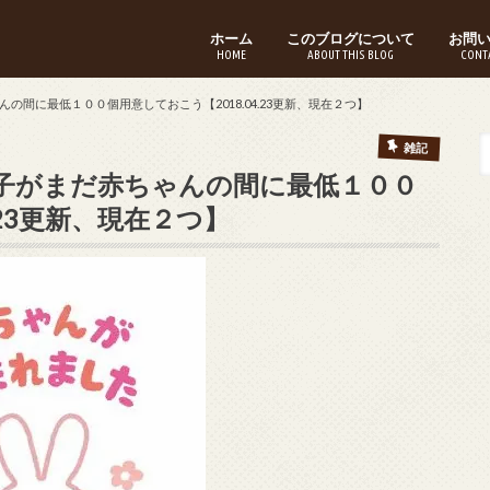
ホーム
このブログについて
お問
HOME
ABOUT THIS BLOG
CONT
間に最低１００個用意しておこう【2018.04.23更新、現在２つ】
雑記
子がまだ赤ちゃんの間に最低１００
.23更新、現在２つ】