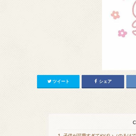
ツイート
シェア
C
1
子供が可愛すぎてやばい（のろけ