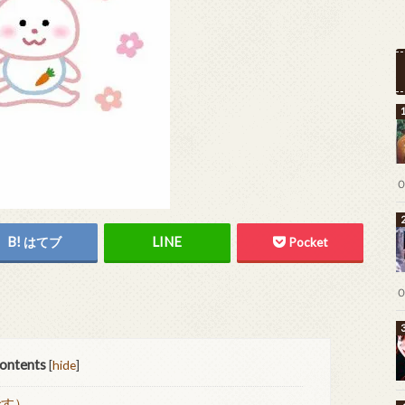
はてブ
Pocket
ontents
[
hide
]
です）