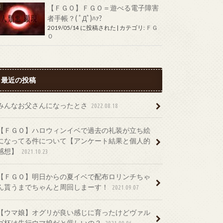
【ＦＧＯ】ＦＧＯ＝遊べる電子障害
者手帳？( ﾟДﾟ)ﾊｧ?
2019/05/14 に投稿された
|
カテゴリ:
ＦＧ
Ｏ
最近の投稿
みんなお父さんになったとさ
2022.08.18
【ＦＧＯ】ハロウィンイベで過去の礼装が立ち絵
になってる件について【アンケート結果と個人的
感想】
2021.10.23
【ＦＧＯ】明日からの夏イベで配布ロリンチちゃ
ん貰うまでちゃんと周回しまーす！
2021.09.07
【ウマ娘】オグリが良い感じに育ったけどヴァル
ゴ杯は先行ウマ娘だと厳しいの？
2021.09.06