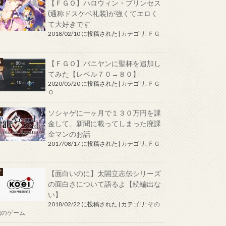
【ＦＧＯ】ハロウィン・プリンセス
(通称ドスケベ礼装)が強くてエロく
て大好きです
2018/02/10 に投稿された
|
カテゴリ:
ＦＧ
Ｏ
【ＦＧＯ】バニヤンに聖杯を追加し
てみた【レベル７０→８０】
2020/05/20 に投稿された
|
カテゴリ:
ＦＧ
Ｏ
ソシャゲに一ヶ月で１３０万円を課
金して、新聞に載ってしまった廃課
金マンのお話
2017/08/17 に投稿された
|
カテゴリ:
ＦＧ
Ｏ
【面白いのに】太閤立志伝シリーズ
の面白さについて語るよ【続編出な
い】
2018/02/22 に投稿された
|
カテゴリ:
その
他のゲーム