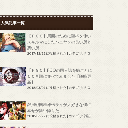
人気記事一覧
【ＦＧＯ】周回のために聖杯を使い
スキルマにしたバニヤンの良い所と
悪い所
2017/12/11 に投稿された
|
カテゴリ:
ＦＧ
Ｏ
【ＦＧＯ】FGOの同人誌を鯖ごとに
５０音順に並べてみました【随時更
新】
2018/03/01 に投稿された
|
カテゴリ:
ＦＧ
Ｏ
銀河戦国群雄伝ライが大好きな僕に
幸せが舞い降りた
2018/06/22 に投稿された
|
カテゴリ:
雑記